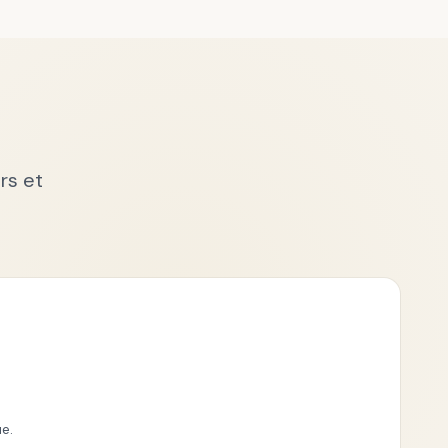
rs et
e.