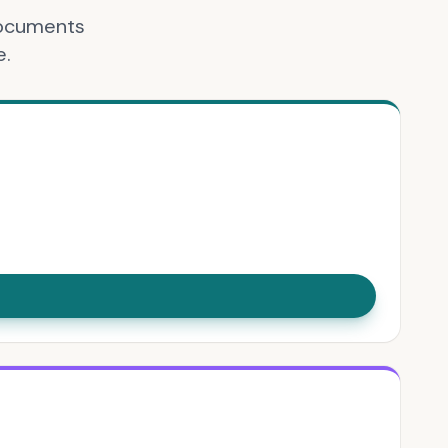
documents
e.