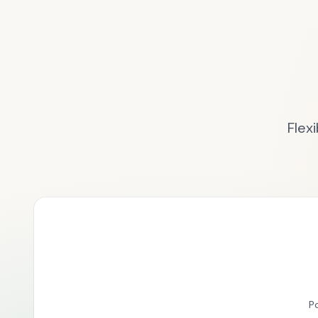
Flex
P