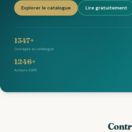
Explorer le catalogue
Lire gratuitement
1347+
Ouvrages au catalogue
1246+
Auteurs ESPK
Contr