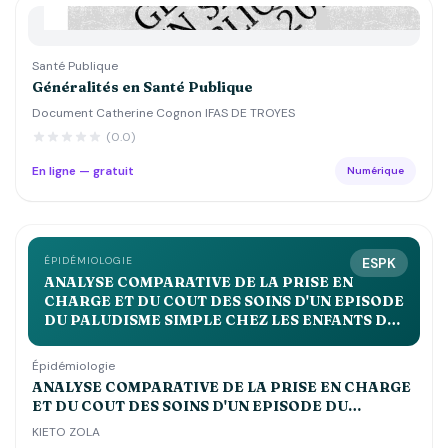
Santé Publique
Généralités en Santé Publique
Document Catherine Cognon IFAS DE TROYES
(0.0)
En ligne — gratuit
Numérique
ÉPIDÉMIOLOGIE
ESPK
ANALYSE COMPARATIVE DE LA PRISE EN
CHARGE ET DU COUT DES SOINS D'UN EPISODE
DU PALUDISME SIMPLE CHEZ LES ENFANTS DE
MOINS DE 5 ANS DANS LES CENTRES DE SANTE
st JOSEPH, ESENGO ET DEBORAH
Épidémiologie
ANALYSE COMPARATIVE DE LA PRISE EN CHARGE
ET DU COUT DES SOINS D'UN EPISODE DU
PALUDISME SIMPLE CHEZ LES ENFANTS DE MOINS
KIETO ZOLA
DE 5 ANS DANS LES CENTRES DE SANTE st