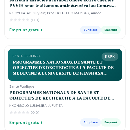
Facteurs associés à la tuberculose active chez les
PVVIH sous traitement antirétroviral au Centre
Hospitalier Luyindu , Zone de Santé de Binza Ozone
NGOYI KATAYI Guylain; Prof. Dr LULEBO MAMPASI, Aimée
Kinshasa 2021 2022
(0.0)
Emprunt gratuit
Sur place
Emprunt
SANTÉ PUBLIQUE
ESPK
PROGRAMMES NATIONAUX DE SANTE ET
OBJECTIFS DE RECHERCHE A LA FACULTE DE
MEDECINE A LUNIVERSITE DE KINSHASA
APPROCHE BIBLIOLOGIQUE Volume 2QUE
Santé Publique
PROGRAMMES NATIONAUX DE SANTE ET
OBJECTIFS DE RECHERCHE A LA FACULTE DE
MEDECINE A LUNIVERSITE DE KINSHASA
NKONGOLO LUMAMBA LUFUTITA
APPROCHE BIBLIOLOGIQUE Volume 2QUE
(0.0)
Emprunt gratuit
Sur place
Emprunt