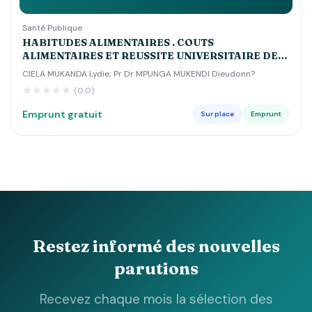
KINSHASA
Santé Publique
HABITUDES ALIMENTAIRES . COUTS
ALIMENTAIRES ET REUSSITE UNIVERSITAIRE DES
ETUDIANTS DE L'UNIVERSITE DE KINSHASA
CIELA MUKANDA Lydie; Pr Dr MPUNGA MUKENDI Dieudonn?
(0.0)
Emprunt gratuit
Sur place
Emprunt
Restez informé des nouvelles
parutions
Recevez chaque mois la sélection des