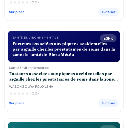
(0.0)
JOSEPH, ESENGO ET DEBORAH
Sur place
Sur place
SANTÉ ENVIRONNEMENTALE
ESPK
Facteurs associées aux piqures accidentelles
par aiguille chez les prestataires de soins dans la
zone de santé de Binza Météo
Santé Environnementale
Facteurs associées aux piqures accidentelles par
aiguille chez les prestataires de soins dans la zone
de santé de Binza Météo
WASONGOLWA FOLO LENA
(0.0)
Sur place
Sur place