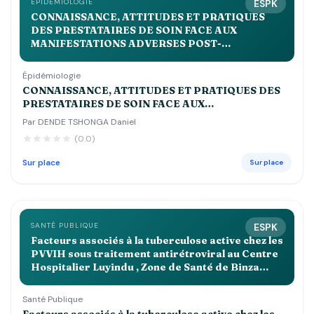
ÉPIDÉMIOLOGIE
ESPK
CONNAISSANCE, ATTITUDES ET PRATIQUES
DES PRESTATAIRES DE SOIN FACE AUX
MANIFESTATIONS ADVERSES POST-
IMMUNISATIONS DANS LA ZONE DE SANTE DE
KALEME EN 2023
Épidémiologie
CONNAISSANCE, ATTITUDES ET PRATIQUES DES
PRESTATAIRES DE SOIN FACE AUX
MANIFESTATIONS ADVERSES POST-
Par DENDE TSHONGA Daniel
IMMUNISATIONS DANS LA ZONE DE SANTE DE
(0.0)
KALEME EN 2023
Sur place
Sur place
SANTÉ PUBLIQUE
ESPK
Facteurs associés à la tuberculose active chez les
PVVIH sous traitement antirétroviral au Centre
Hospitalier Luyindu , Zone de Santé de Binza
Ozone Kinshasa 2021 2022
Santé Publique