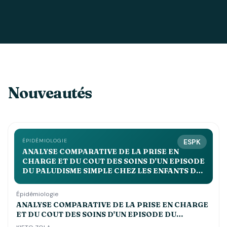
Nouveautés
ÉPIDÉMIOLOGIE
ESPK
ANALYSE COMPARATIVE DE LA PRISE EN
CHARGE ET DU COUT DES SOINS D'UN EPISODE
DU PALUDISME SIMPLE CHEZ LES ENFANTS DE
MOINS DE 5 ANS DANS LES CENTRES DE SANTE
st JOSEPH, ESENGO ET DEBORAH
Épidémiologie
ANALYSE COMPARATIVE DE LA PRISE EN CHARGE
ET DU COUT DES SOINS D'UN EPISODE DU
PALUDISME SIMPLE CHEZ LES ENFANTS DE MOINS