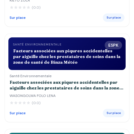
KIETO ZOLA
DE 5 ANS DANS LES CENTRES DE SANTE st
(0.0)
JOSEPH, ESENGO ET DEBORAH
Sur place
Sur place
SANTÉ ENVIRONNEMENTALE
ESPK
Facteurs associées aux piqures accidentelles
par aiguille chez les prestataires de soins dans la
zone de santé de Binza Météo
Santé Environnementale
Facteurs associées aux piqures accidentelles par
aiguille chez les prestataires de soins dans la zone
de santé de Binza Météo
WASONGOLWA FOLO LENA
(0.0)
Sur place
Sur place