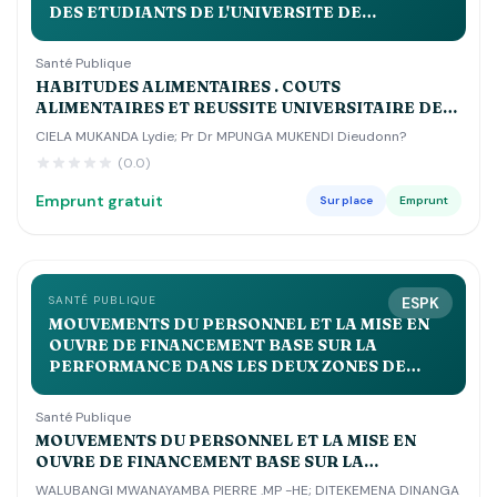
DES ETUDIANTS DE L'UNIVERSITE DE
KINSHASA
Santé Publique
HABITUDES ALIMENTAIRES . COUTS
ALIMENTAIRES ET REUSSITE UNIVERSITAIRE DES
ETUDIANTS DE L'UNIVERSITE DE KINSHASA
CIELA MUKANDA Lydie; Pr Dr MPUNGA MUKENDI Dieudonn?
(0.0)
Emprunt gratuit
Sur place
Emprunt
SANTÉ PUBLIQUE
ESPK
MOUVEMENTS DU PERSONNEL ET LA MISE EN
OUVRE DE FINANCEMENT BASE SUR LA
PERFORMANCE DANS LES DEUX ZONES DE
SANTE DE LUSANGI ET KASONGO DANS LE
MANIEMA MA
Santé Publique
MOUVEMENTS DU PERSONNEL ET LA MISE EN
OUVRE DE FINANCEMENT BASE SUR LA
PERFORMANCE DANS LES DEUX ZONES DE SANTE
WALUBANGI MWANAYAMBA PIERRE .MP -HE; DITEKEMENA DINANGA