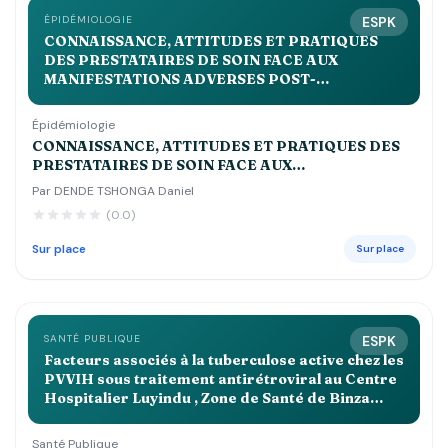
ÉPIDÉMIOLOGIE
ESPK
CONNAISSANCE, ATTITUDES ET PRATIQUES
DES PRESTATAIRES DE SOIN FACE AUX
MANIFESTATIONS ADVERSES POST-
IMMUNISATIONS DANS LA ZONE DE SANTE DE
KALEME EN 2023
Épidémiologie
CONNAISSANCE, ATTITUDES ET PRATIQUES DES
PRESTATAIRES DE SOIN FACE AUX
MANIFESTATIONS ADVERSES POST-
Par DENDE TSHONGA Daniel
IMMUNISATIONS DANS LA ZONE DE SANTE DE
(0.0)
KALEME EN 2023
Sur place
Sur place
SANTÉ PUBLIQUE
ESPK
Facteurs associés à la tuberculose active chez les
PVVIH sous traitement antirétroviral au Centre
Hospitalier Luyindu , Zone de Santé de Binza
Ozone Kinshasa 2021 2022
Santé Publique