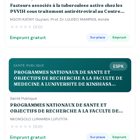
Facteurs associés à la tuberculose active chez les
PVVIH sous traitement antirétroviral au Centre
Hospitalier Luyindu , Zone de Santé de Binza Ozone
NGOYI KATAYI Guylain; Prof. Dr LULEBO MAMPASI, Aimée
Kinshasa 2021 2022
(0.0)
Emprunt gratuit
Sur place
Emprunt
SANTÉ PUBLIQUE
ESPK
PROGRAMMES NATIONAUX DE SANTE ET
OBJECTIFS DE RECHERCHE A LA FACULTE DE
MEDECINE A LUNIVERSITE DE KINSHASA
APPROCHE BIBLIOLOGIQUE Volume 2QUE
Santé Publique
PROGRAMMES NATIONAUX DE SANTE ET
OBJECTIFS DE RECHERCHE A LA FACULTE DE
MEDECINE A LUNIVERSITE DE KINSHASA
NKONGOLO LUMAMBA LUFUTITA
APPROCHE BIBLIOLOGIQUE Volume 2QUE
(0.0)
Emprunt gratuit
Sur place
Emprunt