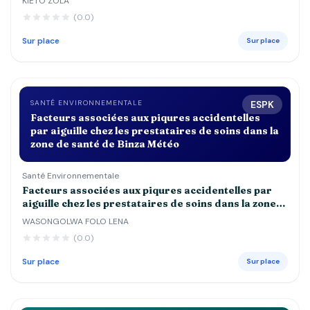
KIETO ZOLA
DE 5 ANS DANS LES CENTRES DE SANTE st
(0.0)
JOSEPH, ESENGO ET DEBORAH
Sur place
Sur place
SANTÉ ENVIRONNEMENTALE
ESPK
Facteurs associées aux piqures accidentelles
par aiguille chez les prestataires de soins dans la
zone de santé de Binza Météo
Santé Environnementale
Facteurs associées aux piqures accidentelles par
aiguille chez les prestataires de soins dans la zone
de santé de Binza Météo
WASONGOLWA FOLO LENA
(0.0)
Sur place
Sur place