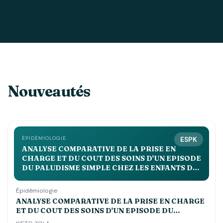
Nouveautés
ÉPIDÉMIOLOGIE
ESPK
ANALYSE COMPARATIVE DE LA PRISE EN
CHARGE ET DU COUT DES SOINS D'UN EPISODE
DU PALUDISME SIMPLE CHEZ LES ENFANTS DE
MOINS DE 5 ANS DANS LES CENTRES DE SANTE
st JOSEPH, ESENGO ET DEBORAH
Épidémiologie
ANALYSE COMPARATIVE DE LA PRISE EN CHARGE
ET DU COUT DES SOINS D'UN EPISODE DU
PALUDISME SIMPLE CHEZ LES ENFANTS DE MOINS