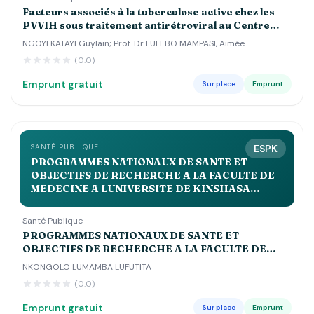
Facteurs associés à la tuberculose active chez les
PVVIH sous traitement antirétroviral au Centre
Hospitalier Luyindu , Zone de Santé de Binza Ozone
NGOYI KATAYI Guylain; Prof. Dr LULEBO MAMPASI, Aimée
Kinshasa 2021 2022
(0.0)
Emprunt gratuit
Sur place
Emprunt
SANTÉ PUBLIQUE
ESPK
PROGRAMMES NATIONAUX DE SANTE ET
OBJECTIFS DE RECHERCHE A LA FACULTE DE
MEDECINE A LUNIVERSITE DE KINSHASA
APPROCHE BIBLIOLOGIQUE Volume 2QUE
Santé Publique
PROGRAMMES NATIONAUX DE SANTE ET
OBJECTIFS DE RECHERCHE A LA FACULTE DE
MEDECINE A LUNIVERSITE DE KINSHASA
NKONGOLO LUMAMBA LUFUTITA
APPROCHE BIBLIOLOGIQUE Volume 2QUE
(0.0)
Emprunt gratuit
Sur place
Emprunt