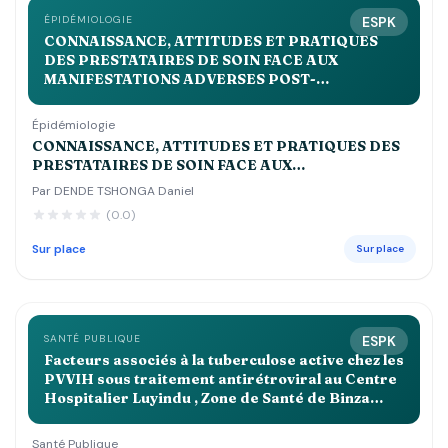
ÉPIDÉMIOLOGIE
ESPK
CONNAISSANCE, ATTITUDES ET PRATIQUES
DES PRESTATAIRES DE SOIN FACE AUX
MANIFESTATIONS ADVERSES POST-
IMMUNISATIONS DANS LA ZONE DE SANTE DE
KALEME EN 2023
Épidémiologie
CONNAISSANCE, ATTITUDES ET PRATIQUES DES
PRESTATAIRES DE SOIN FACE AUX
MANIFESTATIONS ADVERSES POST-
Par DENDE TSHONGA Daniel
IMMUNISATIONS DANS LA ZONE DE SANTE DE
(0.0)
KALEME EN 2023
Sur place
Sur place
SANTÉ PUBLIQUE
ESPK
Facteurs associés à la tuberculose active chez les
PVVIH sous traitement antirétroviral au Centre
Hospitalier Luyindu , Zone de Santé de Binza
Ozone Kinshasa 2021 2022
Santé Publique