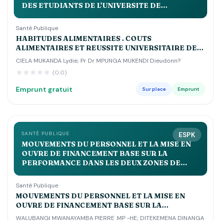
DES ETUDIANTS DE L'UNIVERSITE DE
KINSHASA
Santé Publique
HABITUDES ALIMENTAIRES . COUTS
ALIMENTAIRES ET REUSSITE UNIVERSITAIRE DES
ETUDIANTS DE L'UNIVERSITE DE KINSHASA
CIELA MUKANDA Lydie; Pr Dr MPUNGA MUKENDI Dieudonn?
(0.0)
Emprunt gratuit
Sur place
Emprunt
SANTÉ PUBLIQUE
ESPK
MOUVEMENTS DU PERSONNEL ET LA MISE EN
OUVRE DE FINANCEMENT BASE SUR LA
PERFORMANCE DANS LES DEUX ZONES DE
SANTE DE LUSANGI ET KASONGO DANS LE
MANIEMA MA
Santé Publique
MOUVEMENTS DU PERSONNEL ET LA MISE EN
OUVRE DE FINANCEMENT BASE SUR LA
PERFORMANCE DANS LES DEUX ZONES DE SANTE
WALUBANGI MWANAYAMBA PIERRE .MP -HE; DITEKEMENA DINANGA