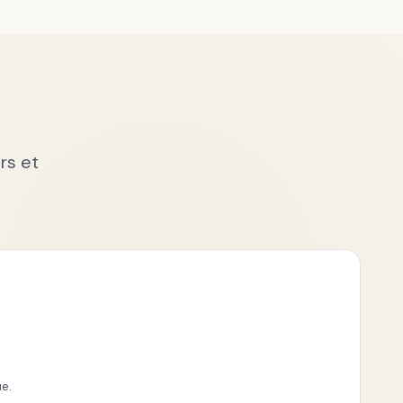
rs et
e.