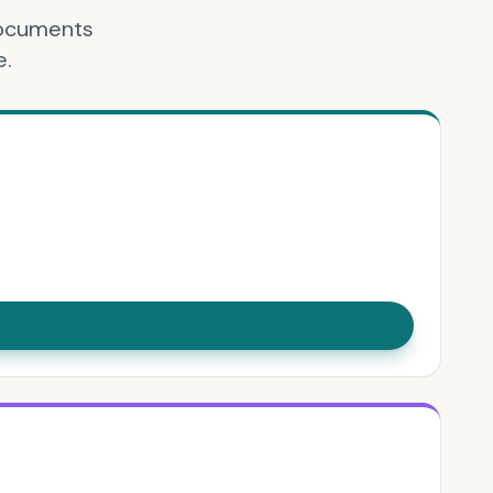
documents
e.