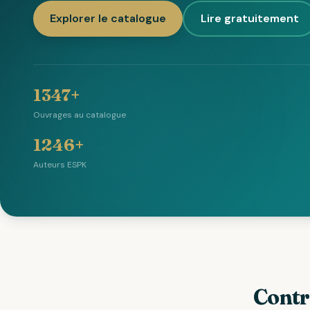
Explorer le catalogue
Lire gratuitement
1347+
Ouvrages au catalogue
1246+
Auteurs ESPK
Contr