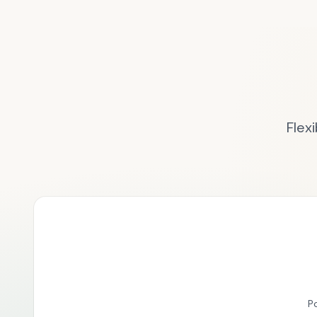
Flex
P