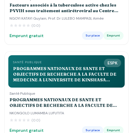
Facteurs associés à la tuberculose active chez les
PVVIH sous traitement antirétroviral au Centre
Hospitalier Luyindu , Zone de Santé de Binza Ozone
NGOYI KATAYI Guylain; Prof. Dr LULEBO MAMPASI, Aimée
Kinshasa 2021 2022
(0.0)
Emprunt gratuit
Sur place
Emprunt
SANTÉ PUBLIQUE
ESPK
PROGRAMMES NATIONAUX DE SANTE ET
OBJECTIFS DE RECHERCHE A LA FACULTE DE
MEDECINE A LUNIVERSITE DE KINSHASA
APPROCHE BIBLIOLOGIQUE Volume 2QUE
Santé Publique
PROGRAMMES NATIONAUX DE SANTE ET
OBJECTIFS DE RECHERCHE A LA FACULTE DE
MEDECINE A LUNIVERSITE DE KINSHASA
NKONGOLO LUMAMBA LUFUTITA
APPROCHE BIBLIOLOGIQUE Volume 2QUE
(0.0)
Emprunt gratuit
Sur place
Emprunt