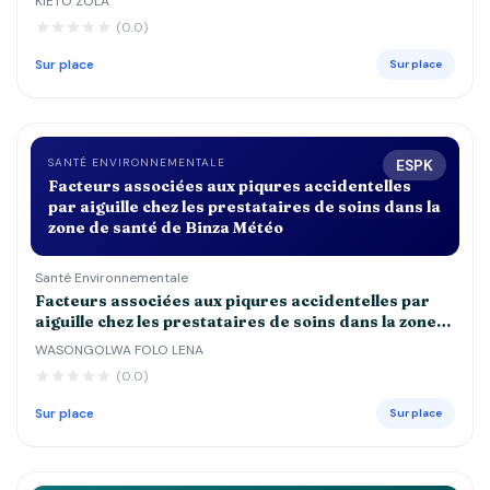
KIETO ZOLA
DE 5 ANS DANS LES CENTRES DE SANTE st
(0.0)
JOSEPH, ESENGO ET DEBORAH
Sur place
Sur place
SANTÉ ENVIRONNEMENTALE
ESPK
Facteurs associées aux piqures accidentelles
par aiguille chez les prestataires de soins dans la
zone de santé de Binza Météo
Santé Environnementale
Facteurs associées aux piqures accidentelles par
aiguille chez les prestataires de soins dans la zone
de santé de Binza Météo
WASONGOLWA FOLO LENA
(0.0)
Sur place
Sur place