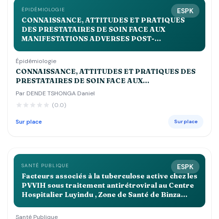
ÉPIDÉMIOLOGIE
ESPK
CONNAISSANCE, ATTITUDES ET PRATIQUES
DES PRESTATAIRES DE SOIN FACE AUX
MANIFESTATIONS ADVERSES POST-
IMMUNISATIONS DANS LA ZONE DE SANTE DE
KALEME EN 2023
Épidémiologie
CONNAISSANCE, ATTITUDES ET PRATIQUES DES
PRESTATAIRES DE SOIN FACE AUX
MANIFESTATIONS ADVERSES POST-
Par DENDE TSHONGA Daniel
IMMUNISATIONS DANS LA ZONE DE SANTE DE
(0.0)
KALEME EN 2023
Sur place
Sur place
SANTÉ PUBLIQUE
ESPK
Facteurs associés à la tuberculose active chez les
PVVIH sous traitement antirétroviral au Centre
Hospitalier Luyindu , Zone de Santé de Binza
Ozone Kinshasa 2021 2022
Santé Publique