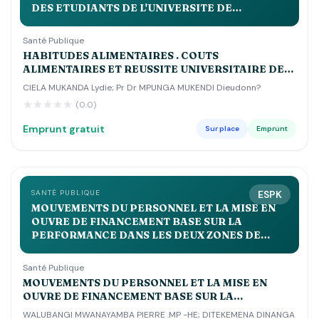
DES ETUDIANTS DE L'UNIVERSITE DE
KINSHASA
Santé Publique
HABITUDES ALIMENTAIRES . COUTS
ALIMENTAIRES ET REUSSITE UNIVERSITAIRE DES
ETUDIANTS DE L'UNIVERSITE DE KINSHASA
CIELA MUKANDA Lydie; Pr Dr MPUNGA MUKENDI Dieudonn?
(0.0)
Emprunt gratuit
Sur place
Emprunt
SANTÉ PUBLIQUE
ESPK
MOUVEMENTS DU PERSONNEL ET LA MISE EN
OUVRE DE FINANCEMENT BASE SUR LA
PERFORMANCE DANS LES DEUX ZONES DE
SANTE DE LUSANGI ET KASONGO DANS LE
MANIEMA MA
Santé Publique
MOUVEMENTS DU PERSONNEL ET LA MISE EN
OUVRE DE FINANCEMENT BASE SUR LA
PERFORMANCE DANS LES DEUX ZONES DE SANTE
WALUBANGI MWANAYAMBA PIERRE .MP -HE; DITEKEMENA DINANGA