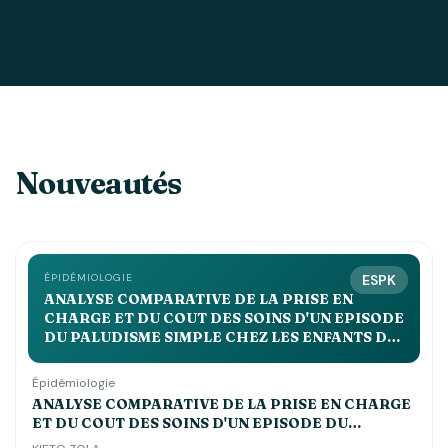
Nouveautés
ÉPIDÉMIOLOGIE
ESPK
ANALYSE COMPARATIVE DE LA PRISE EN
CHARGE ET DU COUT DES SOINS D'UN EPISODE
DU PALUDISME SIMPLE CHEZ LES ENFANTS DE
MOINS DE 5 ANS DANS LES CENTRES DE SANTE
st JOSEPH, ESENGO ET DEBORAH
Épidémiologie
ANALYSE COMPARATIVE DE LA PRISE EN CHARGE
ET DU COUT DES SOINS D'UN EPISODE DU
PALUDISME SIMPLE CHEZ LES ENFANTS DE MOINS