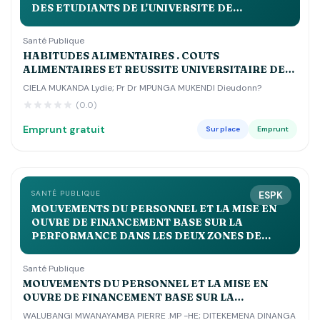
DES ETUDIANTS DE L'UNIVERSITE DE
KINSHASA
Santé Publique
HABITUDES ALIMENTAIRES . COUTS
ALIMENTAIRES ET REUSSITE UNIVERSITAIRE DES
ETUDIANTS DE L'UNIVERSITE DE KINSHASA
CIELA MUKANDA Lydie; Pr Dr MPUNGA MUKENDI Dieudonn?
(0.0)
Emprunt gratuit
Sur place
Emprunt
SANTÉ PUBLIQUE
ESPK
MOUVEMENTS DU PERSONNEL ET LA MISE EN
OUVRE DE FINANCEMENT BASE SUR LA
PERFORMANCE DANS LES DEUX ZONES DE
SANTE DE LUSANGI ET KASONGO DANS LE
MANIEMA MA
Santé Publique
MOUVEMENTS DU PERSONNEL ET LA MISE EN
OUVRE DE FINANCEMENT BASE SUR LA
PERFORMANCE DANS LES DEUX ZONES DE SANTE
WALUBANGI MWANAYAMBA PIERRE .MP -HE; DITEKEMENA DINANGA