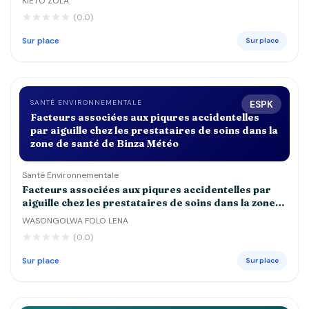
KIETO ZOLA
DE 5 ANS DANS LES CENTRES DE SANTE st
(0.0)
JOSEPH, ESENGO ET DEBORAH
Sur place
Sur place
SANTÉ ENVIRONNEMENTALE
ESPK
Facteurs associées aux piqures accidentelles
par aiguille chez les prestataires de soins dans la
zone de santé de Binza Météo
Santé Environnementale
Facteurs associées aux piqures accidentelles par
aiguille chez les prestataires de soins dans la zone
de santé de Binza Météo
WASONGOLWA FOLO LENA
(0.0)
Sur place
Sur place