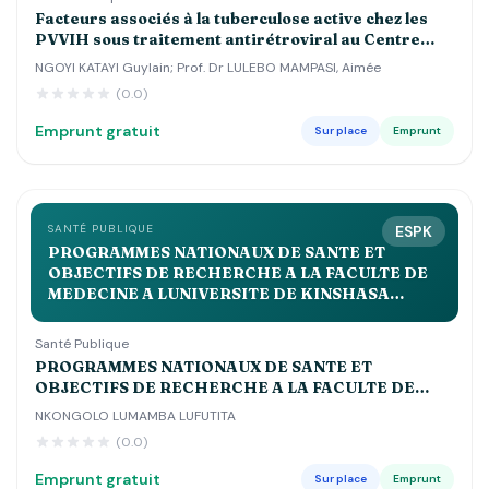
Facteurs associés à la tuberculose active chez les
PVVIH sous traitement antirétroviral au Centre
Hospitalier Luyindu , Zone de Santé de Binza Ozone
NGOYI KATAYI Guylain; Prof. Dr LULEBO MAMPASI, Aimée
Kinshasa 2021 2022
(0.0)
Emprunt gratuit
Sur place
Emprunt
SANTÉ PUBLIQUE
ESPK
PROGRAMMES NATIONAUX DE SANTE ET
OBJECTIFS DE RECHERCHE A LA FACULTE DE
MEDECINE A LUNIVERSITE DE KINSHASA
APPROCHE BIBLIOLOGIQUE Volume 2QUE
Santé Publique
PROGRAMMES NATIONAUX DE SANTE ET
OBJECTIFS DE RECHERCHE A LA FACULTE DE
MEDECINE A LUNIVERSITE DE KINSHASA
NKONGOLO LUMAMBA LUFUTITA
APPROCHE BIBLIOLOGIQUE Volume 2QUE
(0.0)
Emprunt gratuit
Sur place
Emprunt