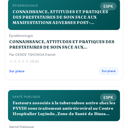
ÉPIDÉMIOLOGIE
ESPK
CONNAISSANCE, ATTITUDES ET PRATIQUES
DES PRESTATAIRES DE SOIN FACE AUX
MANIFESTATIONS ADVERSES POST-
IMMUNISATIONS DANS LA ZONE DE SANTE DE
KALEME EN 2023
Épidémiologie
CONNAISSANCE, ATTITUDES ET PRATIQUES DES
PRESTATAIRES DE SOIN FACE AUX
MANIFESTATIONS ADVERSES POST-
Par DENDE TSHONGA Daniel
IMMUNISATIONS DANS LA ZONE DE SANTE DE
(0.0)
KALEME EN 2023
Sur place
Sur place
SANTÉ PUBLIQUE
ESPK
Facteurs associés à la tuberculose active chez les
PVVIH sous traitement antirétroviral au Centre
Hospitalier Luyindu , Zone de Santé de Binza
Ozone Kinshasa 2021 2022
Santé Publique