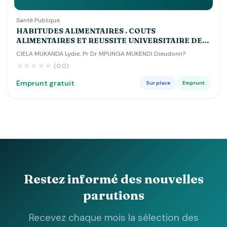
KINSHASA
Santé Publique
HABITUDES ALIMENTAIRES . COUTS
ALIMENTAIRES ET REUSSITE UNIVERSITAIRE DES
ETUDIANTS DE L'UNIVERSITE DE KINSHASA
CIELA MUKANDA Lydie; Pr Dr MPUNGA MUKENDI Dieudonn?
(0.0)
Emprunt gratuit
Sur place
Emprunt
Restez informé des nouvelles
parutions
Recevez chaque mois la sélection des