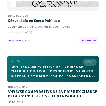
Santé Publique
Généralités en Santé Publique
Document Catherine Cognon IFAS DE TROYES
(0.0)
En ligne — gratuit
Numérique
ÉPIDÉMIOLOGIE
ESPK
ANALYSE COMPARATIVE DE LA PRISE EN
CHARGE ET DU COUT DES SOINS D'UN EPISODE
DU PALUDISME SIMPLE CHEZ LES ENFANTS DE
MOINS DE 5 ANS DANS LES CENTRES DE SANTE
st JOSEPH, ESENGO ET DEBORAH
Épidémiologie
ANALYSE COMPARATIVE DE LA PRISE EN CHARGE
ET DU COUT DES SOINS D'UN EPISODE DU
PALUDISME SIMPLE CHEZ LES ENFANTS DE MOINS
KIETO ZOLA
DE 5 ANS DANS LES CENTRES DE SANTE st