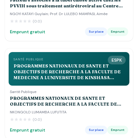
Facteurs associés à la tuberculose active chez les
PVVIH sous traitement antirétroviral au Centre
Hospitalier Luyindu , Zone de Santé de Binza Ozone
NGOYI KATAYI Guylain; Prof. Dr LULEBO MAMPASI, Aimée
Kinshasa 2021 2022
(0.0)
Emprunt gratuit
Sur place
Emprunt
SANTÉ PUBLIQUE
ESPK
PROGRAMMES NATIONAUX DE SANTE ET
OBJECTIFS DE RECHERCHE A LA FACULTE DE
MEDECINE A LUNIVERSITE DE KINSHASA
APPROCHE BIBLIOLOGIQUE Volume 2QUE
Santé Publique
PROGRAMMES NATIONAUX DE SANTE ET
OBJECTIFS DE RECHERCHE A LA FACULTE DE
MEDECINE A LUNIVERSITE DE KINSHASA
NKONGOLO LUMAMBA LUFUTITA
APPROCHE BIBLIOLOGIQUE Volume 2QUE
(0.0)
Emprunt gratuit
Sur place
Emprunt