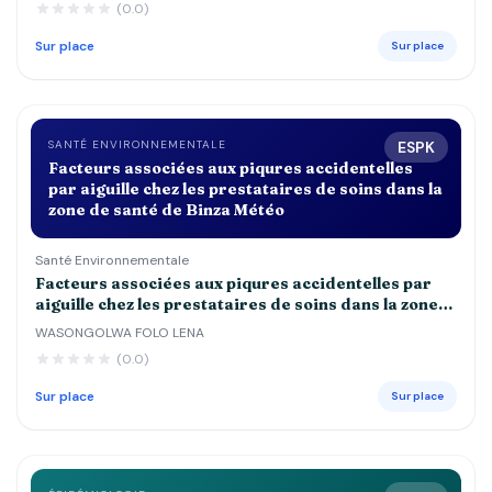
(0.0)
JOSEPH, ESENGO ET DEBORAH
Sur place
Sur place
SANTÉ ENVIRONNEMENTALE
ESPK
Facteurs associées aux piqures accidentelles
par aiguille chez les prestataires de soins dans la
zone de santé de Binza Météo
Santé Environnementale
Facteurs associées aux piqures accidentelles par
aiguille chez les prestataires de soins dans la zone
de santé de Binza Météo
WASONGOLWA FOLO LENA
(0.0)
Sur place
Sur place