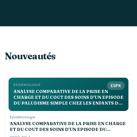
Nouveautés
ÉPIDÉMIOLOGIE
ESPK
ANALYSE COMPARATIVE DE LA PRISE EN
CHARGE ET DU COUT DES SOINS D'UN EPISODE
DU PALUDISME SIMPLE CHEZ LES ENFANTS DE
MOINS DE 5 ANS DANS LES CENTRES DE SANTE
st JOSEPH, ESENGO ET DEBORAH
Épidémiologie
ANALYSE COMPARATIVE DE LA PRISE EN CHARGE
ET DU COUT DES SOINS D'UN EPISODE DU
PALUDISME SIMPLE CHEZ LES ENFANTS DE MOINS