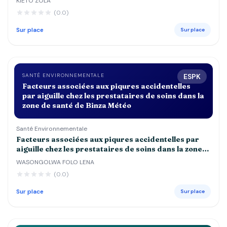
KIETO ZOLA
DE 5 ANS DANS LES CENTRES DE SANTE st
(0.0)
JOSEPH, ESENGO ET DEBORAH
Sur place
Sur place
SANTÉ ENVIRONNEMENTALE
ESPK
Facteurs associées aux piqures accidentelles
par aiguille chez les prestataires de soins dans la
zone de santé de Binza Météo
Santé Environnementale
Facteurs associées aux piqures accidentelles par
aiguille chez les prestataires de soins dans la zone
de santé de Binza Météo
WASONGOLWA FOLO LENA
(0.0)
Sur place
Sur place