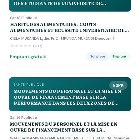
DES ETUDIANTS DE L'UNIVERSITE DE
KINSHASA
Santé Publique
HABITUDES ALIMENTAIRES . COUTS
ALIMENTAIRES ET REUSSITE UNIVERSITAIRE DES
ETUDIANTS DE L'UNIVERSITE DE KINSHASA
CIELA MUKANDA Lydie; Pr Dr MPUNGA MUKENDI Dieudonn?
(0.0)
Emprunt gratuit
Sur place
Emprunt
SANTÉ PUBLIQUE
ESPK
MOUVEMENTS DU PERSONNEL ET LA MISE EN
OUVRE DE FINANCEMENT BASE SUR LA
PERFORMANCE DANS LES DEUX ZONES DE
SANTE DE LUSANGI ET KASONGO DANS LE
MANIEMA MA
Santé Publique
MOUVEMENTS DU PERSONNEL ET LA MISE EN
OUVRE DE FINANCEMENT BASE SUR LA
PERFORMANCE DANS LES DEUX ZONES DE SANTE
WALUBANGI MWANAYAMBA PIERRE .MP -HE; DITEKEMENA DINANGA