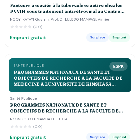
Facteurs associés à la tuberculose active chez les
PVVIH sous traitement antirétroviral au Centre
Hospitalier Luyindu , Zone de Santé de Binza Ozone
NGOYI KATAYI Guylain; Prof. Dr LULEBO MAMPASI, Aimée
Kinshasa 2021 2022
(0.0)
Emprunt gratuit
Sur place
Emprunt
SANTÉ PUBLIQUE
ESPK
PROGRAMMES NATIONAUX DE SANTE ET
OBJECTIFS DE RECHERCHE A LA FACULTE DE
MEDECINE A LUNIVERSITE DE KINSHASA
APPROCHE BIBLIOLOGIQUE Volume 2QUE
Santé Publique
PROGRAMMES NATIONAUX DE SANTE ET
OBJECTIFS DE RECHERCHE A LA FACULTE DE
MEDECINE A LUNIVERSITE DE KINSHASA
NKONGOLO LUMAMBA LUFUTITA
APPROCHE BIBLIOLOGIQUE Volume 2QUE
(0.0)
Emprunt gratuit
Sur place
Emprunt