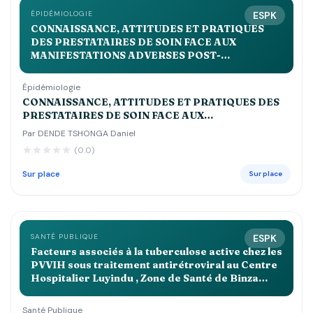
ÉPIDÉMIOLOGIE
ESPK
CONNAISSANCE, ATTITUDES ET PRATIQUES
DES PRESTATAIRES DE SOIN FACE AUX
MANIFESTATIONS ADVERSES POST-
IMMUNISATIONS DANS LA ZONE DE SANTE DE
KALEME EN 2023
Épidémiologie
CONNAISSANCE, ATTITUDES ET PRATIQUES DES
PRESTATAIRES DE SOIN FACE AUX
MANIFESTATIONS ADVERSES POST-
Par DENDE TSHONGA Daniel
IMMUNISATIONS DANS LA ZONE DE SANTE DE
(0.0)
KALEME EN 2023
Sur place
Sur place
SANTÉ PUBLIQUE
ESPK
Facteurs associés à la tuberculose active chez les
PVVIH sous traitement antirétroviral au Centre
Hospitalier Luyindu , Zone de Santé de Binza
Ozone Kinshasa 2021 2022
Santé Publique