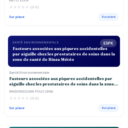
KIETO ZOLA
DE 5 ANS DANS LES CENTRES DE SANTE st
(0.0)
JOSEPH, ESENGO ET DEBORAH
Sur place
Sur place
SANTÉ ENVIRONNEMENTALE
ESPK
Facteurs associées aux piqures accidentelles
par aiguille chez les prestataires de soins dans la
zone de santé de Binza Météo
Santé Environnementale
Facteurs associées aux piqures accidentelles par
aiguille chez les prestataires de soins dans la zone
de santé de Binza Météo
WASONGOLWA FOLO LENA
(0.0)
Sur place
Sur place