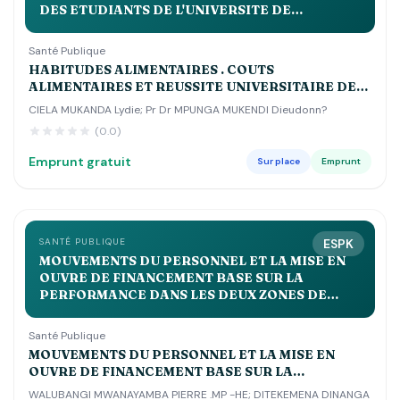
DES ETUDIANTS DE L'UNIVERSITE DE
KINSHASA
Santé Publique
HABITUDES ALIMENTAIRES . COUTS
ALIMENTAIRES ET REUSSITE UNIVERSITAIRE DES
ETUDIANTS DE L'UNIVERSITE DE KINSHASA
CIELA MUKANDA Lydie; Pr Dr MPUNGA MUKENDI Dieudonn?
(0.0)
Emprunt gratuit
Sur place
Emprunt
SANTÉ PUBLIQUE
ESPK
MOUVEMENTS DU PERSONNEL ET LA MISE EN
OUVRE DE FINANCEMENT BASE SUR LA
PERFORMANCE DANS LES DEUX ZONES DE
SANTE DE LUSANGI ET KASONGO DANS LE
MANIEMA MA
Santé Publique
MOUVEMENTS DU PERSONNEL ET LA MISE EN
OUVRE DE FINANCEMENT BASE SUR LA
PERFORMANCE DANS LES DEUX ZONES DE SANTE
WALUBANGI MWANAYAMBA PIERRE .MP -HE; DITEKEMENA DINANGA