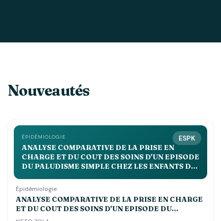
Nouveautés
ÉPIDÉMIOLOGIE
ESPK
ANALYSE COMPARATIVE DE LA PRISE EN
CHARGE ET DU COUT DES SOINS D'UN EPISODE
DU PALUDISME SIMPLE CHEZ LES ENFANTS DE
MOINS DE 5 ANS DANS LES CENTRES DE SANTE
st JOSEPH, ESENGO ET DEBORAH
Épidémiologie
ANALYSE COMPARATIVE DE LA PRISE EN CHARGE
ET DU COUT DES SOINS D'UN EPISODE DU
PALUDISME SIMPLE CHEZ LES ENFANTS DE MOINS