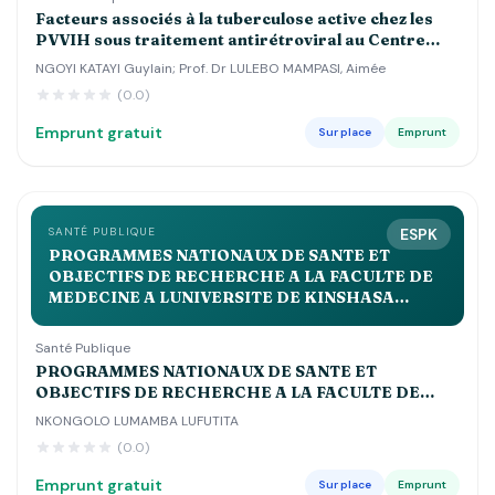
Facteurs associés à la tuberculose active chez les
PVVIH sous traitement antirétroviral au Centre
Hospitalier Luyindu , Zone de Santé de Binza Ozone
NGOYI KATAYI Guylain; Prof. Dr LULEBO MAMPASI, Aimée
Kinshasa 2021 2022
(0.0)
Emprunt gratuit
Sur place
Emprunt
SANTÉ PUBLIQUE
ESPK
PROGRAMMES NATIONAUX DE SANTE ET
OBJECTIFS DE RECHERCHE A LA FACULTE DE
MEDECINE A LUNIVERSITE DE KINSHASA
APPROCHE BIBLIOLOGIQUE Volume 2QUE
Santé Publique
PROGRAMMES NATIONAUX DE SANTE ET
OBJECTIFS DE RECHERCHE A LA FACULTE DE
MEDECINE A LUNIVERSITE DE KINSHASA
NKONGOLO LUMAMBA LUFUTITA
APPROCHE BIBLIOLOGIQUE Volume 2QUE
(0.0)
Emprunt gratuit
Sur place
Emprunt