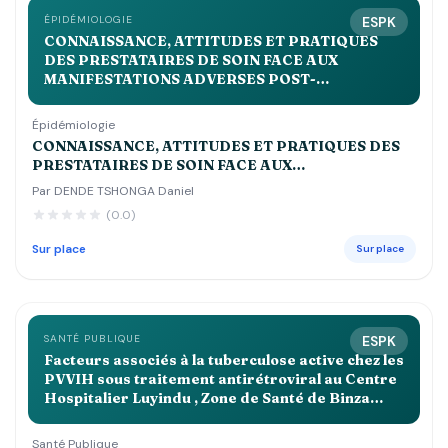
ÉPIDÉMIOLOGIE
ESPK
CONNAISSANCE, ATTITUDES ET PRATIQUES
DES PRESTATAIRES DE SOIN FACE AUX
MANIFESTATIONS ADVERSES POST-
IMMUNISATIONS DANS LA ZONE DE SANTE DE
KALEME EN 2023
Épidémiologie
CONNAISSANCE, ATTITUDES ET PRATIQUES DES
PRESTATAIRES DE SOIN FACE AUX
MANIFESTATIONS ADVERSES POST-
Par DENDE TSHONGA Daniel
IMMUNISATIONS DANS LA ZONE DE SANTE DE
(0.0)
KALEME EN 2023
Sur place
Sur place
SANTÉ PUBLIQUE
ESPK
Facteurs associés à la tuberculose active chez les
PVVIH sous traitement antirétroviral au Centre
Hospitalier Luyindu , Zone de Santé de Binza
Ozone Kinshasa 2021 2022
Santé Publique