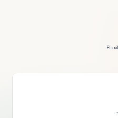
Flex
P