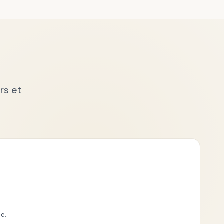
rs et
e.