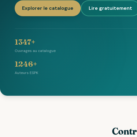
Explorer le catalogue
Lire gratuitement
1347+
Ouvrages au catalogue
1246+
Auteurs ESPK
Contr