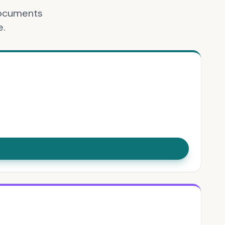
documents
e.