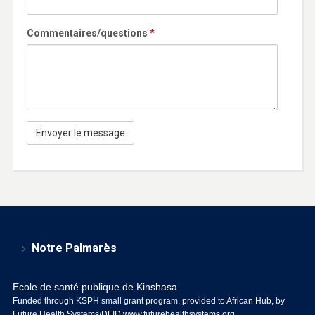
Commentaires/questions
*
Notre Palmarès
Ecole de santé publique de Kinshasa
Funded through KSPH small grant program, provided to African Hub, by
Future Health Systems/DFID
www.futurehealthsystems.org