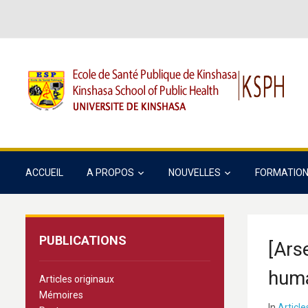
ACCUEIL
A PROPOS
NOUVELLES
FORMATIO
PUBLICATIONS
[Ars
huma
Articles originaux
Mémoires
In
Article