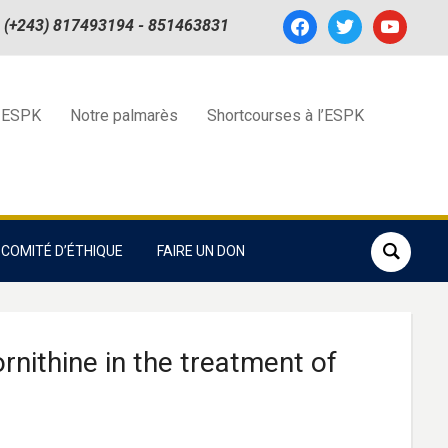
facebook
twitter
youtube
(+243) 817493194 - 851463831
 ESPK
Notre palmarès
Shortcourses à l’ESPK
COMITÉ D’ÉTHIQUE
FAIRE UN DON
rnithine in the treatment of