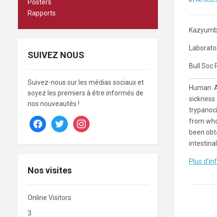
Posters
Rapports
Kazyumba
Laboratoi
SUIVEZ NOUS
Bull Soc 
Suivez-nous sur les médias sociaux et
Human Af
soyez les premiers à être informés de
sickness
nos nouveautés !
trypanoci
facebook
twitter
instagram
from who
been obt
intestina
Plus d’inf
Nos visites
Online Visitors:
3