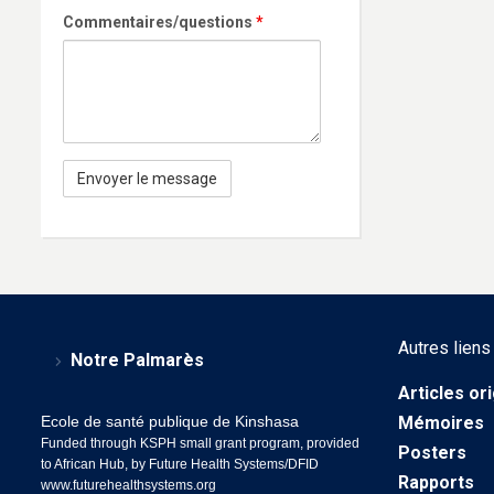
Commentaires/questions
*
Autres liens
Notre Palmarès
Articles or
Ecole de santé publique de Kinshasa
Mémoires
Funded through KSPH small grant program, provided
Posters
to African Hub, by Future Health Systems/DFID
Rapports
www.futurehealthsystems.org