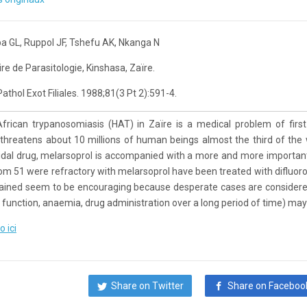
 GL, Ruppol JF, Tshefu AK, Nkanga N
re de Parasitologie, Kinshasa, Zaïre.
Pathol Exot Filiales. 1988;81(3 Pt 2):591-4.
rican trypanosomiasis (HAT) in Zaïre is a medical problem of first
 threatens about 10 millions of human beings almost the third of the 
dal drug, melarsoprol is accompanied with a more and more important r
m 51 were refractory with melarsoprol have been treated with difluor
ained seem to be encouraging because desperate cases are considered c
l function, anaemia, drug administration over a long period of time) ma
o ici
Share on Twitter
Share on Faceboo