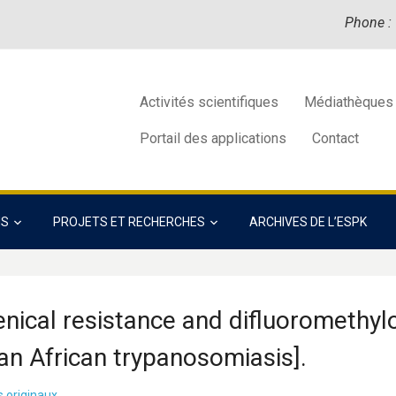
Phone :
Activités scientifiques
Médiathèques
Portail des applications
Contact
NS
PROJETS ET RECHERCHES
ARCHIVES DE L’ESPK
enical resistance and difluoromethylo
n African trypanosomiasis].
s originaux