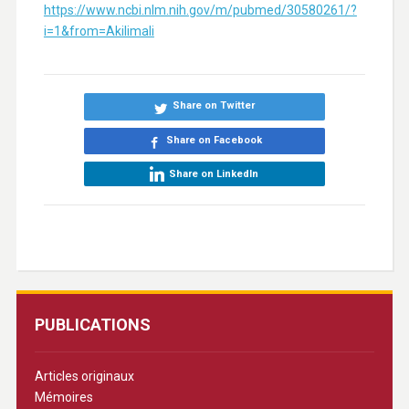
https://www.ncbi.nlm.nih.gov/m/pubmed/30580261/?
i=1&from=Akilimali
Share on Twitter
Share on Facebook
Share on LinkedIn
PUBLICATIONS
Articles originaux
Mémoires