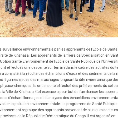
e surveillance environnementale par les apprenants de l’Ecole de Santé
ersité de Kinshasa . Les apprenants de la filière de Spécialisation en San
Option Santé Environnement de l’Ecole de Santé Publique de l’Universit
ont effectués une descente sur terrain dans le cadre des activités du te
n a consisté à la récolte des échantillons d’eaux et des sédiments de la r
es légumes issues des maraîchages longeant la dite rivière ainsi que de
physico-chimiques. Ils ont ensuite effectué des prélèvements du sol d
 la Ville de Kinshasa. Cet exercice a pour but de familiariser les appren
odes d’échantillonnages et d’analyses des échantillons environnement
évaluer la pollution environnementale. Le programme de Santé Publique
vironnement regroupe des apprenants provenant de plusieurs secteurs
 provinces de la République Démocratique du Congo. Il est organisé en