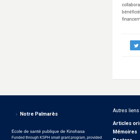
collabora
bénéfici
financem
Autres liens
Notre Palmarès
Articles or
Ecole de santé publique de Kinshasa
Mémoires
Funded through KSPH small grant program, provided