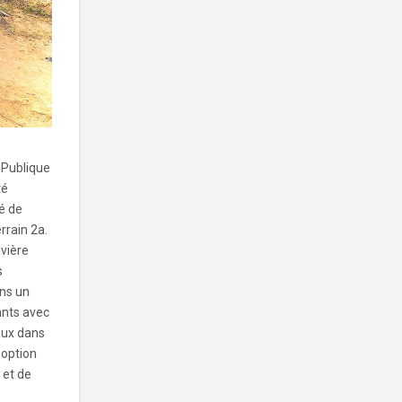
 Publique
té
é de
rrain 2a.
ivière
s
ans un
ants avec
aux dans
 option
 et de