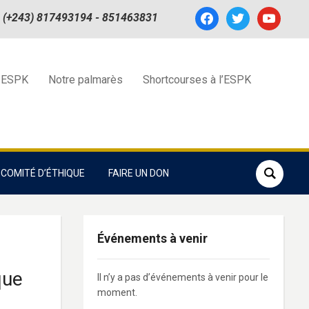
facebook
twitter
youtube
(+243) 817493194 - 851463831
 ESPK
Notre palmarès
Shortcourses à l’ESPK
COMITÉ D’ÉTHIQUE
FAIRE UN DON
Événements à venir
que
Il n’y a pas d’événements à venir pour le
moment.