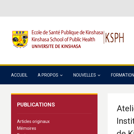
ACCUEIL
A PROPOS
NOUVELLES
FORMATIO
PUBLICATIONS
Ateli
Inst
Articles originaux
Mémoires
de K