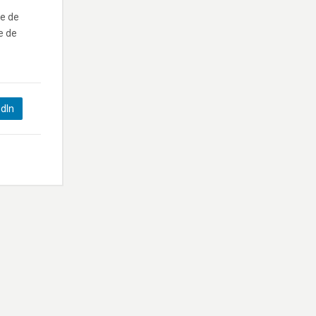
ce de
le de
edIn