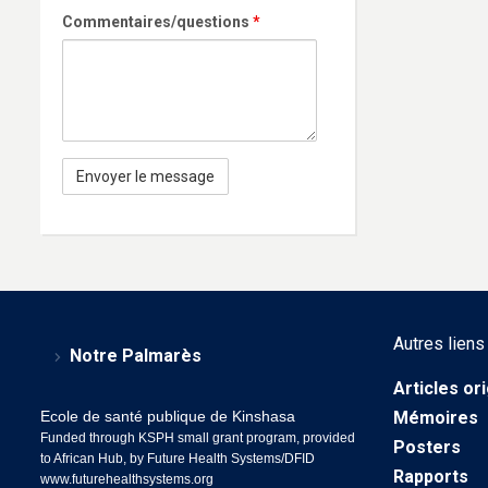
Commentaires/questions
*
Autres liens
Notre Palmarès
Articles or
Ecole de santé publique de Kinshasa
Mémoires
Funded through KSPH small grant program, provided
Posters
to African Hub, by Future Health Systems/DFID
Rapports
www.futurehealthsystems.org