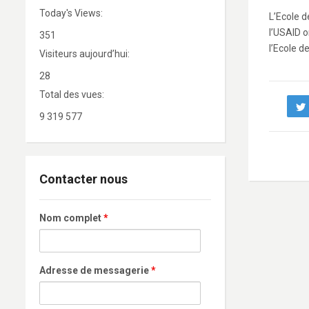
Today's Views:
L’Ecole d
l’USAID o
351
l’Ecole d
Visiteurs aujourd’hui:
28
Total des vues:
9 319 577
Contacter nous
Nom complet
*
Adresse de messagerie
*