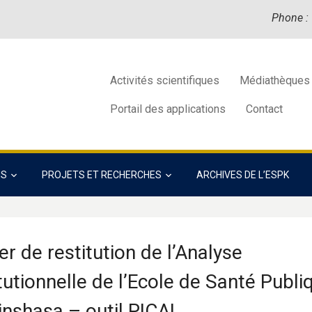
Phone :
Activités scientifiques
Médiathèques
Portail des applications
Contact
NS
PROJETS ET RECHERCHES
ARCHIVES DE L’ESPK
er de restitution de l’Analyse
itutionnelle de l’Ecole de Santé Publi
inshasa – outil PICAL