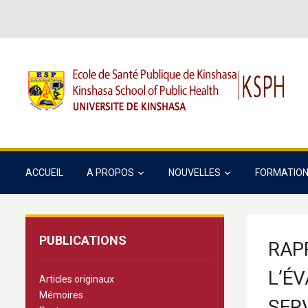
ACCUEIL
A PROPOS
NOUVELLES
FORMATIO
PUBLICATIONS
RAP
L’É
Articles originaux
Mémoires
SERV