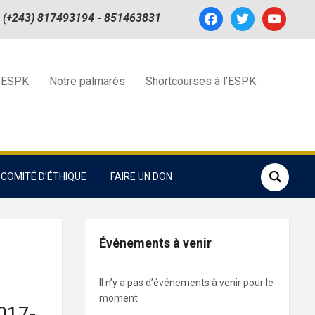
facebook
twitter
youtube
(+243) 817493194 - 851463831
 ESPK
Notre palmarès
Shortcourses à l’ESPK
COMITÉ D’ÉTHIQUE
FAIRE UN DON
Événements à venir
Il n’y a pas d’événements à venir pour le
moment.
017-