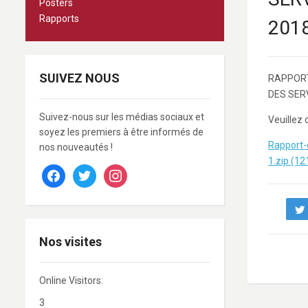
Posters
Rapports
201
SUIVEZ NOUS
RAPPORT
DES SER
Suivez-nous sur les médias sociaux et
Veuillez 
soyez les premiers à être informés de
Rapport
nos nouveautés !
1.zip (1
facebook
twitter
instagram
Nos visites
Online Visitors:
3