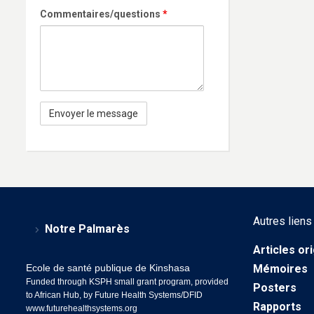
Commentaires/questions
*
Autres liens
Notre Palmarès
Articles or
Ecole de santé publique de Kinshasa
Mémoires
Funded through KSPH small grant program, provided
Posters
to African Hub, by Future Health Systems/DFID
Rapports
www.futurehealthsystems.org