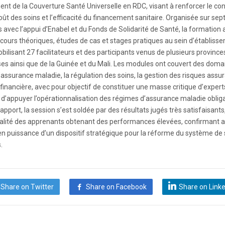
nt de la Couverture Santé Universelle en RDC, visant à renforcer le con
oût des soins et l’efficacité du financement sanitaire. Organisée sur sep
avec l’appui d’Enabel et du Fonds de Solidarité de Santé, la formation 
cours théoriques, études de cas et stages pratiques au sein d’établiss
bilisant 27 facilitateurs et des participants venus de plusieurs province
es ainsi que de la Guinée et du Mali. Les modules ont couvert des doma
l’assurance maladie, la régulation des soins, la gestion des risques assur
 financière, avec pour objectif de constituer une masse critique d’expert
d’appuyer l’opérationnalisation des régimes d’assurance maladie obliga
rapport, la session s’est soldée par des résultats jugés très satisfaisants
alité des apprenants obtenant des performances élevées, confirmant ai
n puissance d’un dispositif stratégique pour la réforme du système de
.
Share on Twitter
Share on Facebook
Share on Link