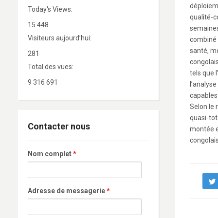
déploieme
Today's Views:
qualité-c
15 448
semaines 
Visiteurs aujourd’hui:
combiné 
santé, mo
281
congolais
Total des vues:
tels que 
9 316 691
l’analyse
capables 
Selon le 
quasi-tot
Contacter nous
montée e
congolais
Nom complet
*
Adresse de messagerie
*