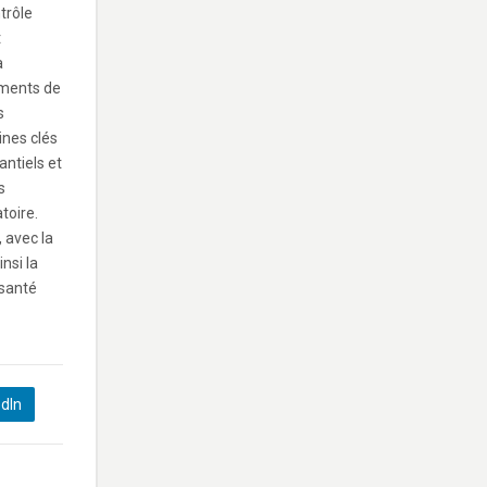
trôle
t
a
ements de
s
ines clés
antiels et
s
toire.
, avec la
nsi la
 santé
edIn