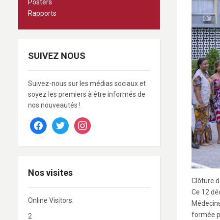
Posters
Rapports
SUIVEZ NOUS
Suivez-nous sur les médias sociaux et
soyez les premiers à être informés de
nos nouveautés !
facebook
twitter
instagram
Nos visites
Clôture 
Ce 12 dé
Online Visitors:
Médecins
formée pa
2