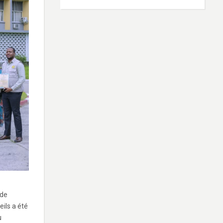
 de
ils a été
u