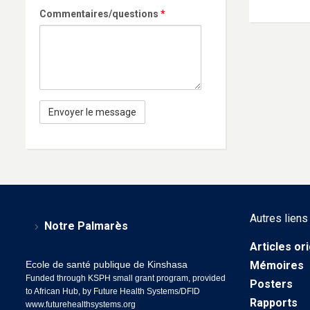
Commentaires/questions
*
Autres liens
Notre Palmarès
Articles or
Ecole de santé publique de Kinshasa
Mémoires
Funded through KSPH small grant program, provided
Posters
to African Hub, by Future Health Systems/DFID
Rapports
www.futurehealthsystems.org