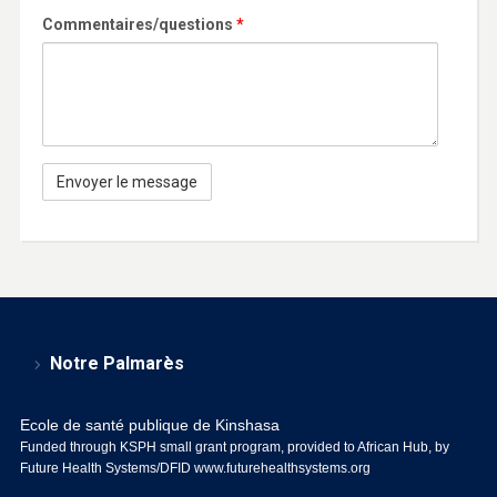
Commentaires/questions
*
Notre Palmarès
Ecole de santé publique de Kinshasa
Funded through KSPH small grant program, provided to African Hub, by
Future Health Systems/DFID
www.futurehealthsystems.org