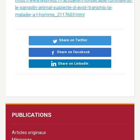
https://www.lexpress.fr/actualite/monde/asie/coronavirus-
le-pangolin-animal-suspecte-d-avoir-transmis-la-
maladie-a-l-homme_2117603.html
Share on Twitter
Share on Facebook
Share on LinkedIn
PUBLICATIONS
Articles originaux
Mémoires