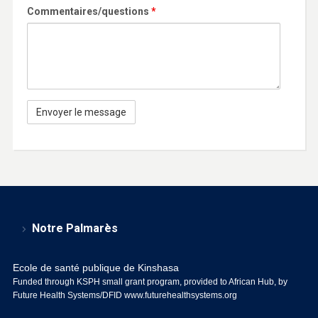
Commentaires/questions
*
Notre Palmarès
Ecole de santé publique de Kinshasa
Funded through KSPH small grant program, provided to African Hub, by
Future Health Systems/DFID
www.futurehealthsystems.org