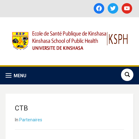
facebook
twitter
youtube
MENU
CTB
In
Partenaires