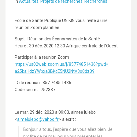
In
Actualités
,
Projets de recherches
,
Recherches
Ecole de Santé Publique UNIKIN vous invite à une
réunion Zoom planifiée.
Sujet : Réunion des Économistes de la Santé
Heure : 30 déc. 2020 12:30 Afrique centrale de l’Ouest
Participer à la réunion Zoom
https://us02web.zoom.us/j/
85774851436?pwd=
a25kaHdzYWpxa3BKcE5NU2NtV3o0dz
09
ID de réunion : 857 7485 1436
Code secret : 752387
Le mar. 29 déc. 2020 à 09:03, aimee lulebo
<
aimelulebo@yahoo.fr
> a écrit :
Bonjour à tous, j’espère que vous allez bien. Je
profite de ce mail pour vous présenter les