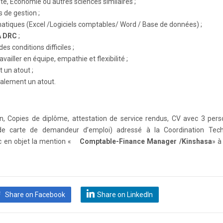
té, Économie ou autres sciences similaires ;
s de gestion ;
rmatiques (Excel /Logiciels comptables/ Word / Base de données) ;
A DRC
;
es conditions difficiles ;
ailler en équipe, empathie et flexibilité ;
t un atout ;
galement un atout.
on, Copies de diplôme, attestation de service rendus, CV avec 3 per
 de carte de demandeur d’emploi) adressé à la Coordination Tec
ec en objet la mention «
Comptable-Finance Manager /Kinshasa
» à
Share on Facebook
Share on LinkedIn