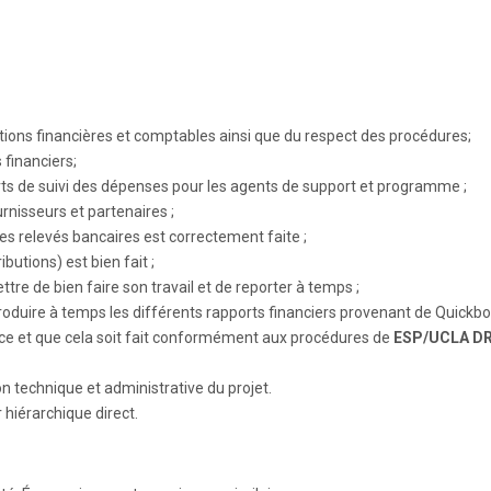
ions financières et comptables ainsi que du respect des procédures;
 financiers;
orts de suivi des dépenses pour les agents de support et programme ;
rnisseurs et partenaires ;
des relevés bancaires est correctement faite ;
butions) est bien fait ;
ttre de bien faire son travail et de reporter à temps ;
produire à temps les différents rapports financiers provenant de Quickbo
ace et que cela soit fait conformément aux procédures de
ESP/UCLA D
on technique et administrative du projet.
hiérarchique direct.