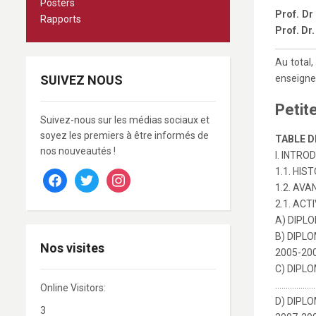
Posters
Prof. Dr
Rapports
Prof. Dr
Au total
SUIVEZ NOUS
enseignem
Petit
Suivez-nous sur les médias sociaux et
soyez les premiers à être informés de
TABLE D
nos nouveautés !
I. INTR
1.1. H
facebook
twitter
instagram
1.2. AV
2.1. AC
A) DIPL
B) DIPL
Nos visites
2005-2
C) DIPL
………………
Online Visitors:
D) DIPL
3