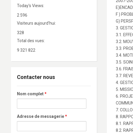
2007-2
Today's Views:
E)ENCAD
F ) PRO
2 596
G) PERS
Visiteurs aujourd’hui:
3. GEST
328
3.1. EF
Total des vues:
3.2. MO
3.3. PR
9 321 822
3.4. MO
3.5. SO
3.6. FR
3.7. RE
Contacter nous
4. GEST
5. MISS
Nom complet
*
6. PROJ
COMMUN
7. COLL
Adresse de messagerie
*
8. RAPP
8.1. RA
8.2. RA