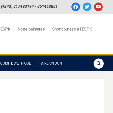
facebook
twitter
youtube
(+243) 817493194 - 851463831
 ESPK
Notre palmarès
Shortcourses à l’ESPK
COMITÉ D’ÉTHIQUE
FAIRE UN DON