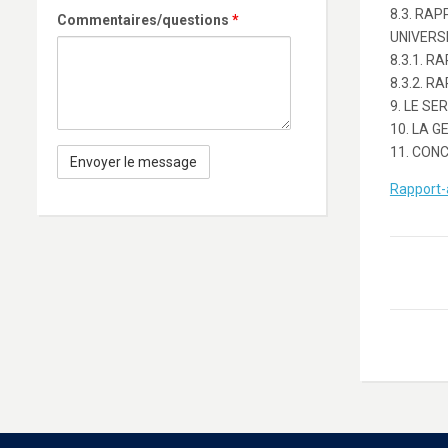
8.3. RA
Commentaires/questions
*
UNIVERS
8.3.1. 
8.3.2. 
9. LE S
10. LA 
11. CON
Rapport-