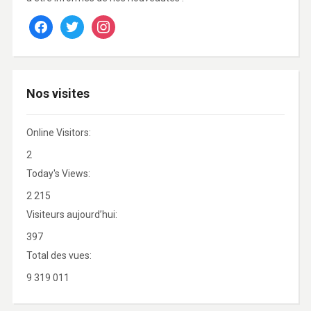
facebook
twitter
instagram
Nos visites
Online Visitors:
2
Today's Views:
2 215
Visiteurs aujourd’hui:
397
Total des vues:
9 319 011