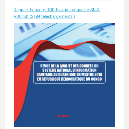
Rapport-Enquete-DQR-Evaluation-qualite-SNIS-
RDC.pdf (2184 téléchargements )