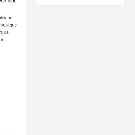
Publique
ublique
 publique
rs de
de