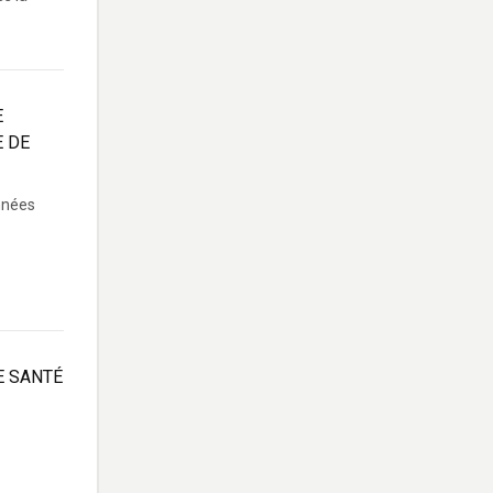
E
E DE
nnées
E SANTÉ