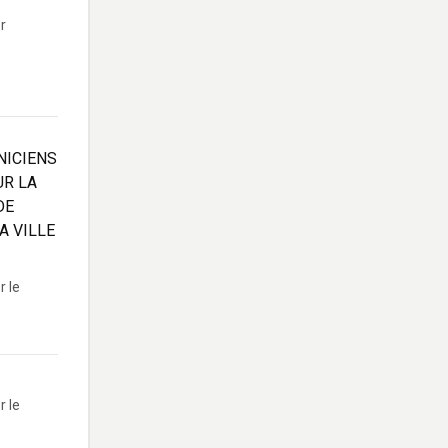
er
NICIENS
UR LA
DE
A VILLE
r le
r le