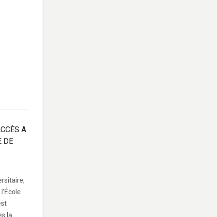
ACCÈS A
E DE
rsitaire,
l’École
est
ès la