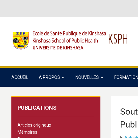
ACCUEIL
A PROPOS
NOUVELLES
FORMATIO
PUBLICATIONS
Sout
Publ
Articles originaux
Mémoires
In
Actual