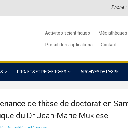
Phone :
Activités scientifiques
Médiathèques
Portail des applications
Contact
NS
PROJETS ET RECHERCHES
ARCHIVES DE L’ESPK
enance de thèse de doctorat en San
ique du Dr Jean-Marie Mukiese
ités
,
Actualités extérieures