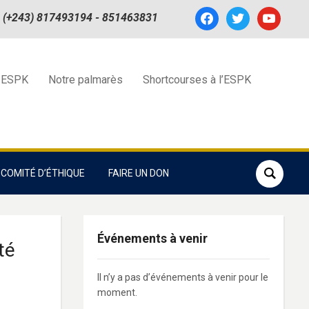
facebook
twitter
youtube
(+243) 817493194 - 851463831
 ESPK
Notre palmarès
Shortcourses à l’ESPK
COMITÉ D’ÉTHIQUE
FAIRE UN DON
Événements à venir
té
Il n’y a pas d’événements à venir pour le
moment.