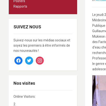
Posters
Rapports
Le jeudi 
Médecine
Publique
SUIVEZ NOUS
Guillaum
Mukiese a
Suivez-nous sur les médias sociaux et
des Facte
soyez les premiers à être informés de
d’eau che
nos nouveautés !
recherche
Professeu
facebook
twitter
instagram
le genre 
adolescen
Nos visites
Online Visitors:
2