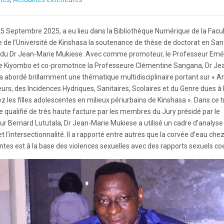
25 Septembre 2025, a eu lieu dans la Bibliothèque Numérique de la Facu
 de l’Université de Kinshasa la soutenance de thèse de doctorat en San
 du Dr Jean-Marie Mukiese. Avec comme promoteur, le Professeur Emér
e Kiyombo et co-promotrice la Professeure Clémentine Sangana, Dr Je
 abordé brillamment une thématique multidisciplinaire portant sur « A
urs, des Incidences Hydriques, Sanitaires, Scolaires et du Genre dues à 
z les filles adolescentes en milieux périurbains de Kinshasa ». Dans ce t
 qualifié de très haute facture par les membres du Jury présidé par le
r Bernard Lututala, Dr Jean-Marie Mukiese a utilisé un cadre d’analyse
et l’intersectionnalité. Il a rapporté entre autres que la corvée d’eau chez 
tes est à la base des violences sexuelles avec des rapports sexuels coer