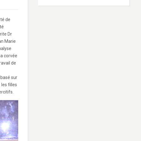
lté de
té
ite Dr
an Marie
nalyse
la corvée
ravail de
 basé sur
les filles
citifs.