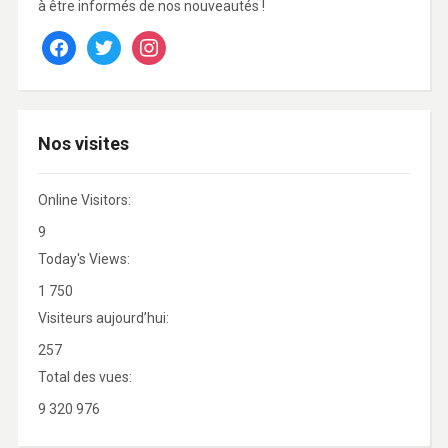
à être informés de nos nouveautés !
facebook
twitter
instagram
Nos visites
Online Visitors:
9
Today's Views:
1 750
Visiteurs aujourd’hui:
257
Total des vues:
9 320 976