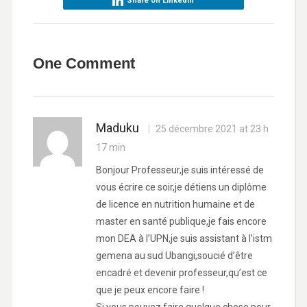
Share on LinkedIn
One Comment
Maduku
25 décembre 2021 at 23 h
17 min
Bonjour Professeur,je suis intéressé de
vous écrire ce soir,je détiens un diplôme
de licence en nutrition humaine et de
master en santé publique,je fais encore
mon DEA à l’UPN,je suis assistant à l’istm
gemena au sud Ubangi,soucié d’être
encadré et devenir professeur,qu’est ce
que je peux encore faire !